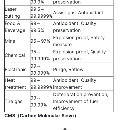
99.9%
preservation
Laser
99.5～
Assist gas, Antioxidant
cutting
99.9999%
Food &
99～
Antioxidant, Quality
Beverage
99.5%
preservation
Explosion proof, Safety
Mine
95～97%
measure
95～
Explosion proof, Quality
Chemical
99.999%
preservation
99～
Electronic
Purge, Reflow
99.999%
Heat
99～
Antioxidant, Quality
treatment
99.9999%
improvement
Deterioration prevention,
99～
Tire gas
Improvement of fuel
99.99%
efficiency
CMS（Carbon Molecular Sieve）