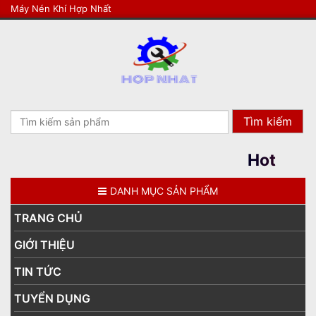
Máy Nén Khí Hợp Nhất
Search
for:
Hotline: 09895
DANH MỤC SẢN PHẨM
TRANG CHỦ
GIỚI THIỆU
TIN TỨC
TUYỂN DỤNG