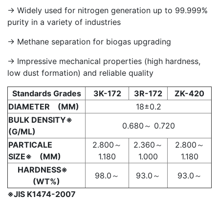
→ Widely used for nitrogen generation up to 99.999%
purity in a variety of industries
→ Methane separation for biogas upgrading
→ Impressive mechanical properties (high hardness,
low dust formation) and reliable quality
Standards Grades
3K-172
3R-172
ZK-420
DIAMETER (MM)
18±0.2
BULK DENSITY※
0.680～ 0.720
(G/ML)
PARTICALE
2.800～
2.360～
2.800～
SIZE※ (MM)
1.180
1.000
1.180
HARDNESS※
98.0～
93.0～
93.0～
(WT%)
※JIS K1474-2007