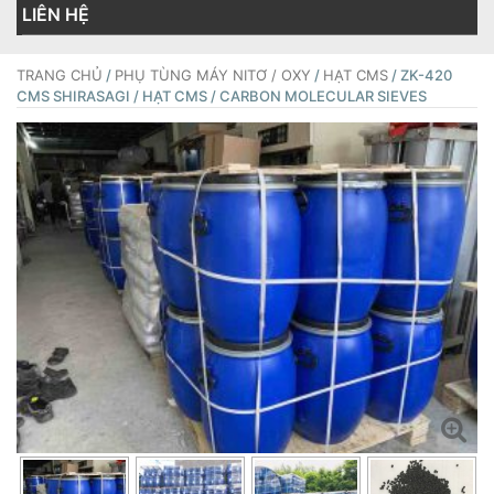
LIÊN HỆ
TRANG CHỦ
/
PHỤ TÙNG MÁY NITƠ / OXY
/
HẠT CMS
/ ZK-420
CMS SHIRASAGI / HẠT CMS / CARBON MOLECULAR SIEVES