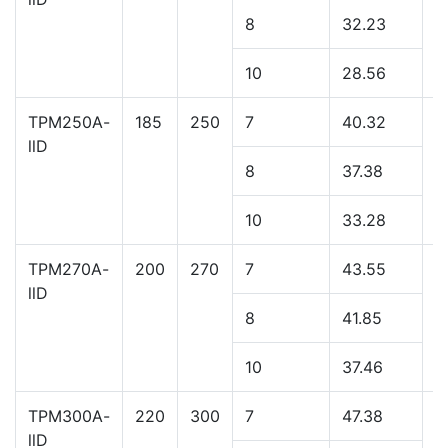
TPM200A-
160
200
7
33.28
3
llD
8
32.23
10
28.56
TPM250A-
185
250
7
40.32
3
llD
8
37.38
10
33.28
TPM270A-
200
270
7
43.55
3
llD
8
41.85
10
37.46