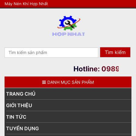
Máy Nén Khí Hợp Nhất
Search
for:
Hotline: 0989508177
DANH MỤC SẢN PHẨM
TRANG CHỦ
GIỚI THIỆU
TIN TỨC
TUYỂN DỤNG