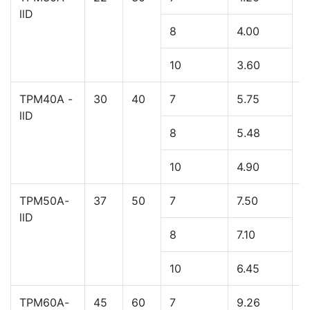
Model
KW
HP
bar
M3/min
(
TPM30A-
22
30
7
4.20
1
llD
8
4.00
10
3.60
TPM40A -
30
40
7
5.75
1
llD
8
5.48
10
4.90
TPM50A-
37
50
7
7.50
1
llD
8
7.10