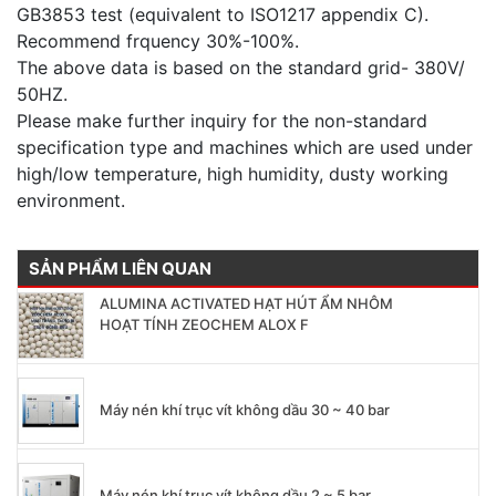
The exhaust volume is measured under the rated
exhaust pressure, according to the national standard
GB3853 test (equivalent to ISO1217 appendix C).
Recommend frquency 30%-100%.
The above data is based on the standard grid- 380V/
50HZ.
Please make further inquiry for the non-standard
specification type and machines which are used under
high/low temperature, high humidity, dusty working
environment.
SẢN PHẨM LIÊN QUAN
ALUMINA ACTIVATED HẠT HÚT ẨM NHÔM
HOẠT TÍNH ZEOCHEM ALOX F
Máy nén khí trục vít không dầu 30 ~ 40 bar