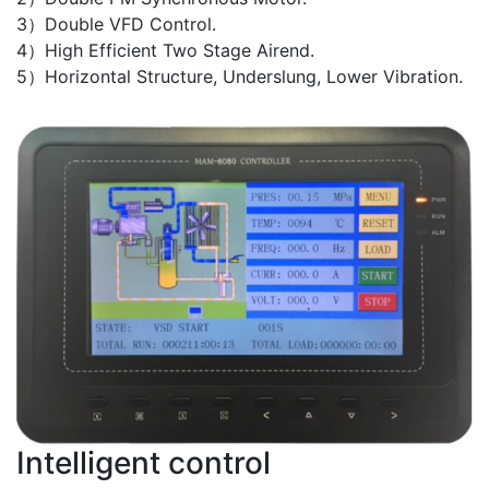
Stable, Low noise, Surpass Energy Efficiency Class A
1）Double Coaxial Integrated Design.
2）Double PM Synchronous Motor.
3）Double VFD Control.
4）High Efficient Two Stage Airend.
5）Horizontal Structure, Underslung, Lower Vibration.