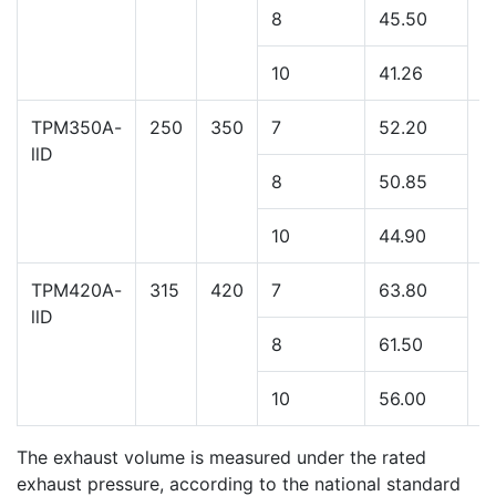
TPM300A-
220
300
7
47.38
3
llD
8
45.50
10
41.26
TPM350A-
250
350
7
52.20
3
llD
8
50.85
10
44.90
TPM420A-
315
420
7
63.80
3
llD
8
61.50
10
56.00