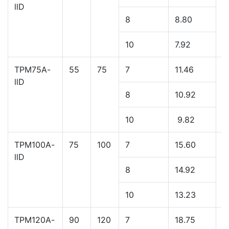
10
6.45
TPM60A-
45
60
7
9.26
1
llD
8
8.80
10
7.92
TPM75A-
55
75
7
11.46
1
llD
8
10.92
10
9.82
TPM100A-
75
100
7
15.60
2
llD
8
14.92
10
13.23