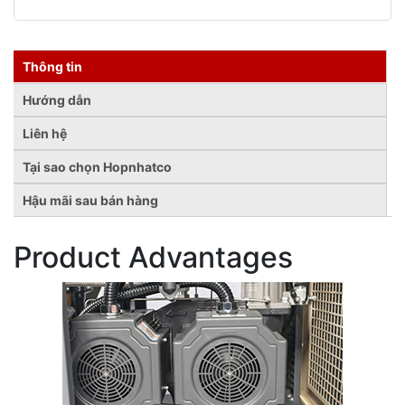
nhất
trong SX
Hopnhaco.com là thương hiệu máy máy nén khí và phụ
tùng
số 1 Việt Nam
Thông tin
Hướng dẫn
Liên hệ
Tại sao chọn Hopnhatco
Hậu mãi sau bán hàng
Product Advantages