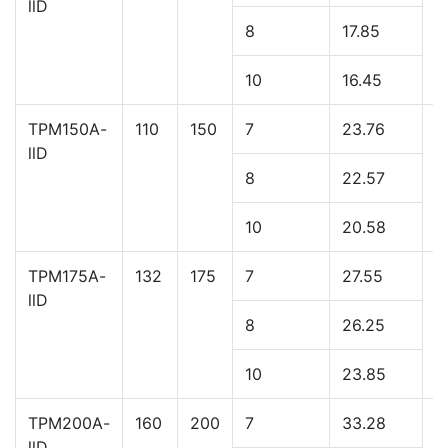
TPM120A-
90
120
7
18.75
2
llD
8
17.85
10
16.45
TPM150A-
110
150
7
23.76
2
llD
8
22.57
10
20.58
TPM175A-
132
175
7
27.55
2
llD
8
26.25
10
23.85