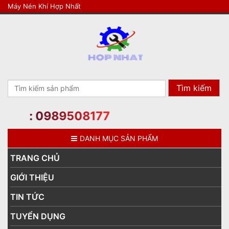
Máy Nén Khí Hợp Nhất
Search
for:
line: 0989508177
DANH MỤC SẢN PHẨM
TRANG CHỦ
GIỚI THIỆU
TIN TỨC
TUYỂN DỤNG