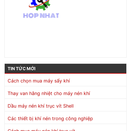
Số 166 Võ Thị Sáu, P. Đông Hòa, TP. Dĩ An, T. Bình Dương
0989508177
luu.nv@hopnhatco.com
TIN TỨC MỚI
Cách chọn mua máy sấy khí
Thay van hằng nhiệt cho máy nén khí
Dầu máy nén khí trục vít Shell
Các thiết bị khí nén trong công nghiệp