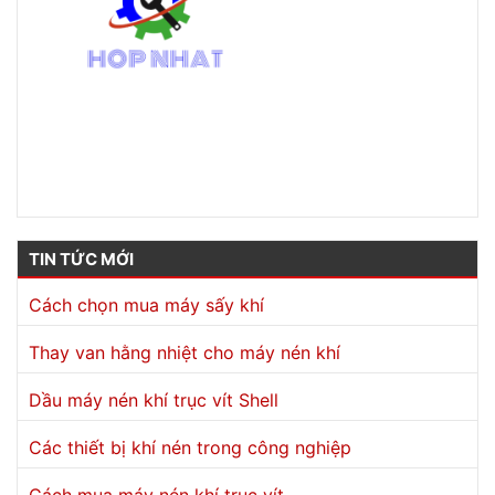
Số 166 Võ Thị Sáu, P. Đông Hòa, TP. Dĩ An, T. Bình Dương
0989508177
luu.nv@hopnhatco.com
TIN TỨC MỚI
Cách chọn mua máy sấy khí
Thay van hằng nhiệt cho máy nén khí
Dầu máy nén khí trục vít Shell
Các thiết bị khí nén trong công nghiệp