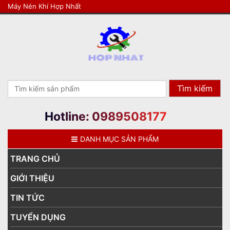
Máy Nén Khí Hợp Nhất
Search
for:
Hotline: 0989508177
DANH MỤC SẢN PHẨM
TRANG CHỦ
GIỚI THIỆU
TIN TỨC
TUYỂN DỤNG