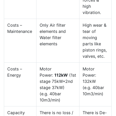
forces &
high
vibration.
Costs –
Only Air filter
High wear &
Maintenance
elements and
tear of
Water filter
moving
elements
parts like
piston rings,
valves, etc.
Costs –
Motor
Motor
Energy
Power:
112kW
(1st
Power:
stage 75kW+2nd
132kW
stage 37kW)
(e.g. 40bar
(e.g. 40bar
10m3/min)
10m3/min)
Capacity
There is no loss /
There is De-