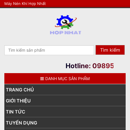
Máy Nén Khí Hợp Nhất
Search
for:
Hotline: 0989508177
DANH MỤC SẢN PHẨM
TRANG CHỦ
GIỚI THIỆU
TIN TỨC
TUYỂN DỤNG