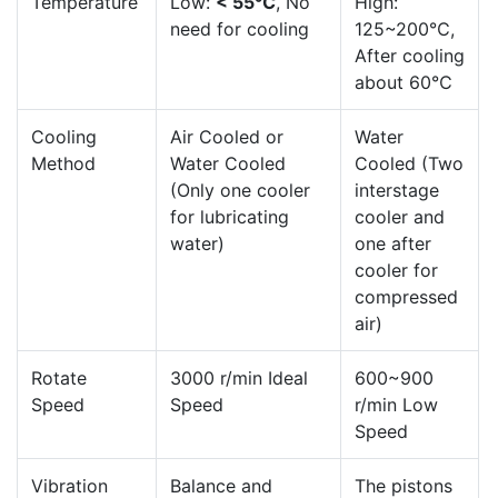
Temperature
Low:
< 55℃
, No
High:
need for cooling
125~200℃,
After cooling
about 60℃
Cooling
Air Cooled or
Water
Method
Water Cooled
Cooled (Two
(Only one cooler
interstage
for lubricating
cooler and
water)
one after
cooler for
compressed
air)
Rotate
3000 r/min Ideal
600~900
Speed
Speed
r/min Low
Speed
Vibration
Balance and
The pistons