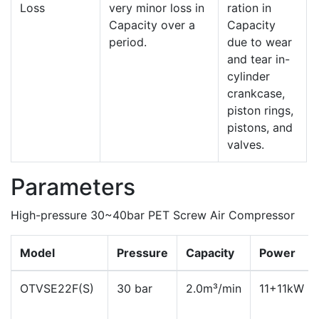
Loss
very minor loss in
ration in
Capacity over a
Capacity
period.
due to wear
and tear in-
cylinder
crankcase,
piston rings,
pistons, and
valves.
Parameters
High-pressure 30~40bar PET Screw Air Compressor
Model
Pressure
Capacity
Power
OTVSE22F(S)
30 bar
2.0m³/min
11+11kW