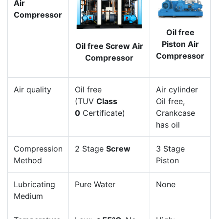
Air
Compressor
Oil free
Piston Air
Oil free Screw Air
Compressor
Compressor
Air quality
Oil free
Air cylinder
(TUV
Class
Oil free,
0
Certificate)
Crankcase
has oil
Compression
2 Stage
Screw
3 Stage
Method
Piston
Lubricating
Pure Water
None
Medium